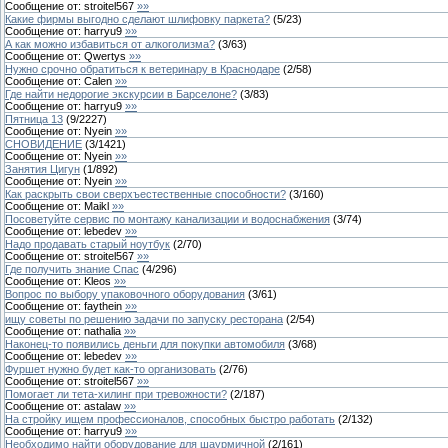
Сообщение от:
stroitel567
»»
Какие фирмы выгодно сделают шлифовку паркета?
(
5
/
23
)
Сообщение от:
harryu9
»»
А как можно избавиться от алкоголизма?
(
3
/
63
)
Сообщение от:
Qwertys
»»
Нужно срочно обратиться к ветеринару в Краснодаре
(
2
/
58
)
Сообщение от:
Calen
»»
Где найти недорогие экскурсии в Барселоне?
(
3
/
83
)
Сообщение от:
harryu9
»»
Пятница 13
(
9
/
2227
)
Сообщение от:
Nyein
»»
СНОВИДЕНИЕ
(
3
/
1421
)
Сообщение от:
Nyein
»»
Занятия Цигун
(
1
/
892
)
Сообщение от:
Nyein
»»
Как раскрыть свои сверхъестественные способности?
(
3
/
160
)
Сообщение от:
Maikl
»»
Посоветуйте сервис по монтажу канализации и водоснабжения
(
3
/
74
)
Сообщение от:
lebedev
»»
Надо продавать старый ноутбук
(
2
/
70
)
Сообщение от:
stroitel567
»»
Где получить знание Спас
(
4
/
296
)
Сообщение от:
Kleos
»»
Вопрос по выбору упаковочного оборудования
(
3
/
61
)
Сообщение от:
faythein
»»
ищу советы по решению задачи по запуску ресторана
(
2
/
54
)
Сообщение от:
nathalia
»»
Наконец-то появились деньги для покупки автомобиля
(
3
/
68
)
Сообщение от:
lebedev
»»
Фуршет нужно будет как-то организовать
(
2
/
76
)
Сообщение от:
stroitel567
»»
Помогает ли тета-хилинг при тревожности?
(
2
/
187
)
Сообщение от:
astalaw
»»
На стройку ищем профессионалов, способных быстро работать
(
2
/
132
)
Сообщение от:
harryu9
»»
Необходимо найти оборудование для шаурмичной
(
2
/
161
)