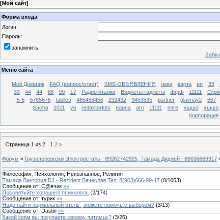
[
Мой сайт
]
Форма входа
Логин:
Пароль:
запомнить
Забыл
Меню сайта
Мой Дневник
FAQ (вопрос/ответ)
SMS-ОБЪЯВЛЕНИЯ
некн
карта
вп
33
33
44
44
88
99
17
Радио италия
Виджеты гаджеты
ффф
11111
Скри
5-5
5765675
tablica
465456456
232432
3453535
partner
glavnay2
667
Sacha
2011
ув
redaktorfoto
варпа
аго
11111
епге
хщшо
хщшо
Корпорация
Страница
1
из
2
1
2
»
Форум
»
Грузоперевозки Электросталь - 89262742925, Тамада Диджей - 89036669917
Философия, Психология, Непознанное, Религия
Тамада Виктория DJ - Rezident Вячеслав Тел: 8(903)666-99-17
(
0
/
1053
)
Сообщение от:
C@вчик
»»
Посоветуйте хорошего психолога.
(
2
/
174
)
Сообщение от:
турик
»»
Надо найти нормальный отель , можете помочь с выбором?
(
3
/
13
)
Сообщение от:
Dastin
»»
Какой корм вы покупаете своему питомцу?
(
3
/
26
)