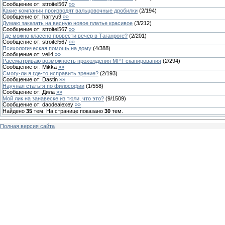
Сообщение от:
stroitel567
»»
Какие компании производят вальцовочные дробилки
(
2
/
194
)
Сообщение от:
harryu9
»»
Думаю заказать на весную новое платье красивое
(
3
/
212
)
Сообщение от:
stroitel567
»»
Где можно классно провести вечер в Таганроге?
(
2
/
201
)
Сообщение от:
stroitel567
»»
Психологическая помощь на дому
(
4
/
388
)
Сообщение от:
veli4
»»
Рассматриваю возможность прохождения МРТ сканирования
(
2
/
294
)
Сообщение от:
Mikka
»»
Смогу-ли я где-то исправить зрение?
(
2
/
193
)
Сообщение от:
Dastin
»»
Научная статьтя по философии
(
1
/
558
)
Сообщение от:
Дила
»»
Мой лик на занавеске из тюли, что это?
(
9
/
1509
)
Сообщение от:
daodealexey
»»
Найдено
35
тем. На странице показано
30
тем.
Полная версия сайта