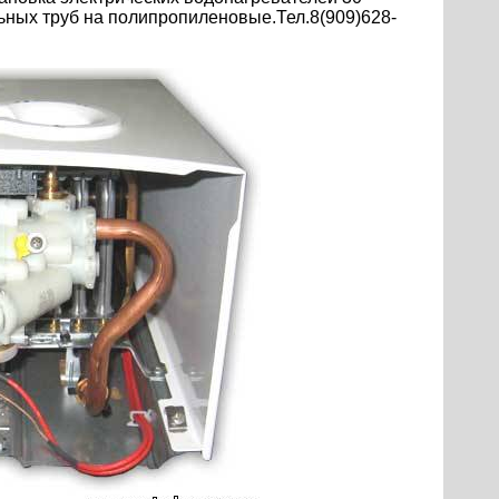
льных труб на полипропиленовые.Тел.8(909)628-