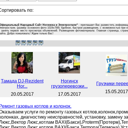
Сортировать по:
"Официальный Народный Сайт Ногинска и Электростали"
- приглашает Вас разместить информац
лектростали. (размер основного фото 1024х768) Удобное, быстрое размещение, с возможностью при н
 занять первое место просмотра объявлений. Размещение фотоматериала: Главная страница, страни
айта. Добро пожаловать! Ждем только Вас!
Тамада DJ-Rezident
Ногинск
Грузчики пере
Ног...
грузоперевозки...
15.05.2017
20.05.2017
17.05.2017
Ремонт газовых котлов и колонок.
Оказываем услуги по ремонту газовых котлов,колонок,пром
колонках, диагностику неисправностей, установку, замену 
Люкс,Вектор Люкс,котлам BAXI(Бакси),Proterm(Протерм),Te
Люкс,Вектор Люкс,котлов BAXI(Бакси,Termona(Термона).Уст