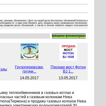
ию, рекламу, объявление с фото на нашей доске бесплатных объявлений Ногинска и
еобходимости, в один клик обновить дату, продлить ранее размещенное объявление,
цы разделов доски объявлений, а так-же в личном кабинете каждого пользователя
Грузоперевозки,
Продаю мост Фотон
езды
грузчи...
BJ 1...
14.05.2017
13.05.2017
ывку теплообменников в газовых котлах и
запасных частей к газовым колонкам Нева
rmona(Термона) и продажу газовых колонок Нева
ановка электрических водонагревателей 30