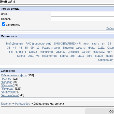
[
Мой сайт
]
Форма входа
Логин:
Пароль:
запомнить
Забыл
Меню сайта
Мой Дневник
FAQ (вопрос/ответ)
SMS-ОБЪЯВЛЕНИЯ
некн
карта
вп
33
33
44
44
88
99
17
Радио италия
Виджеты гаджеты
ффф
11111
Скри
5-5
5765675
tablica
465456456
232432
3453535
partner
glavnay2
667
Sacha
2011
ув
redaktorfoto
варпа
аго
11111
епге
хщшо
хщшо
Корпорация
Categories
Объявление с фото
[157]
"Разное"
[22]
"Города"
[88]
"Фентези"
[9]
"Природа"
[121]
"Животные"
[7]
"Автомобили"
[43]
Главная
»
Фотоальбом
» Добавление материала
Об