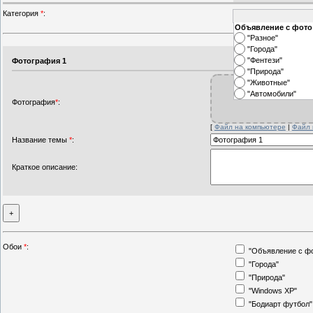
Категория
*
:
Объявление с фото
"Разное"
"Города"
"Фентези"
Фотография 1
"Природа"
"Животные"
"Автомобили"
Фотография
*
:
[
Файл на компьютере
|
Файл 
Название темы
*
:
Краткое описание:
Обои
*
:
"Объявление с ф
"Города"
"Природа"
"Windows XP"
"Бодиарт футбол"