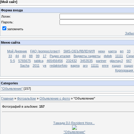
[
Мой сайт
]
Форма входа
Логин:
Пароль:
запомнить
Забыл
Меню сайта
Мой Дневник
FAQ (вопрос/ответ)
SMS-ОБЪЯВЛЕНИЯ
некн
карта
вп
33
33
44
44
88
99
17
Радио италия
Виджеты гаджеты
ффф
11111
Скри
5-5
5765675
tablica
465456456
232432
3453535
partner
glavnay2
667
Sacha
2011
ув
redaktorfoto
варпа
аго
11111
епге
хщшо
хщшо
Корпорация
Categories
"Объявление"
[157]
Главная
»
Фотоальбом
»
Объявление с фото
» "Объявление"
Фотографий в альбоме
:
157
Тамада DJ-Rezident Ноги...
"Объявление"