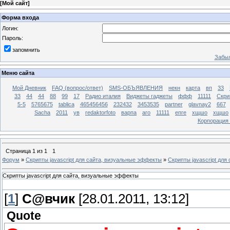
[
Мой сайт
]
Форма входа
Логин:
Пароль:
запомнить
Забыл
Меню сайта
Мой Дневник
FAQ (вопрос/ответ)
SMS-ОБЪЯВЛЕНИЯ
некн
карта
вп
33
33
44
44
88
99
17
Радио италия
Виджеты гаджеты
ффф
11111
Скри
5-5
5765675
tablica
465456456
232432
3453535
partner
glavnay2
667
Sacha
2011
ув
redaktorfoto
варпа
аго
11111
епге
хщшо
хщшо
Корпорация
Страница
1
из
1
1
Форум
»
Скрипты javascript для сайта, визуальные эффекты
»
Скрипты javascript дл
Скрипты javascript для сайта, визуальные эффекты
[
1
]
C@вчик
[28.01.2011, 13:12]
Quote